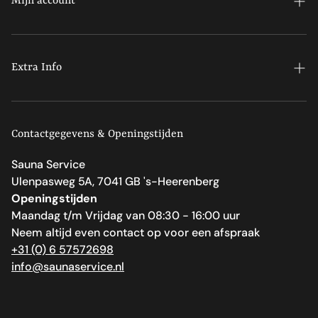
wordt verwacht.
Mijn account
Zelf afhalen:
Je kunt je bestelling ook zelf afhalen bij ons magazijn in
Profiel
's-Heerenberg. Een van onze medewerkers neemt
Bestellingen
Extra Info
contact op om een afhaaltijd af te spreken. Wij zorgen
dat de bestelling klaarstaat.
Winkelwagen
Algemene voorwaarden
Contact
Contactgegevens & Openingstijden
Sauna Service
Ulenpasweg 5A, 7041 GB 's-Heerenberg
Openingstijden
Maandag t/m Vrijdag van 08:30 - 16:00 uur
Neem altijd even contact op voor een afspraak
+31 (0) 6 57572698
info@saunaservice.nl