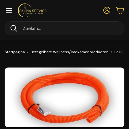
Account
Win
Zoeken
Startpagina
Betegelbare Wellness/Badkamer producten
Loze voe