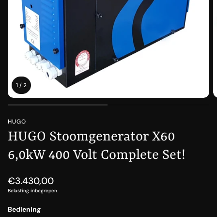
1
/
2
HUGO
HUGO Stoomgenerator X60
6,0kW 400 Volt Complete Set!
Normale
€3.430,00
prijs
Belasting inbegrepen.
Bediening