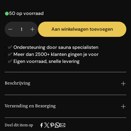
50 op voorraad
Aan winkelwagen toevoegen
✅ Ondersteuning door sauna specialisten
✅ Meer dan 2500+ klanten gingen je voor
✅ Eigen voorraad, snelle levering
Beschrijving
HUGO X60 400 Volt set, complete set voor stoomcabine
Verzending en Bezorging
De aanbieding van deze complete set professionele
Als de bestelling via onze pakketdienst wordt verzonden
stoomapparatuur bieden wij u aan tegen een speciale
Deel dit item op
ontvang je een Track and Trace code wanneer het