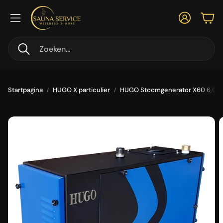
Account
Win
Zoeken
Startpagina
HUGO X particulier
HUGO Stoomgenerator X60 6,0kW