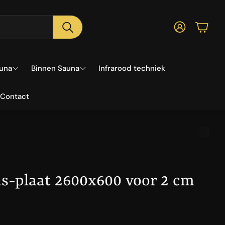
Account
Wink
Zoeken
auna
Binnen Sauna
Infrarood techniek
Contact
auna
Infrarood sauna
Sauna
Huis
Saunahuis met dak uitbouw
s-plaat 2600x600 voor 2 cm