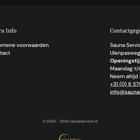
en de maatvoeri
Heerenberg. E
Deze plaat is 2
afhaaltijd af te
bouwplaten wor
Afm. plaat:
26
ra Info
Contactgeg
emene voorwaarden
Afm. nis:
Sauna Servi
400x
tact
Ulenpasweg 
Dikte inbouwm
Openingsti
Maten Hugo nis
Maandag t/m
Neem altijd
+31 (0) 6 5
info@saunas
© 2024 - 2025 saunaservice.nl