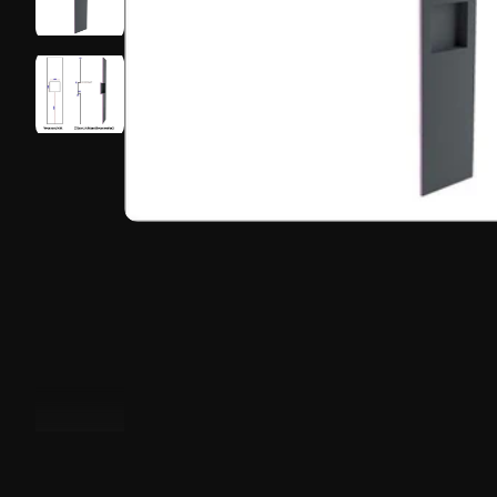
Glaswanden
Wand-nissen
Spare parts