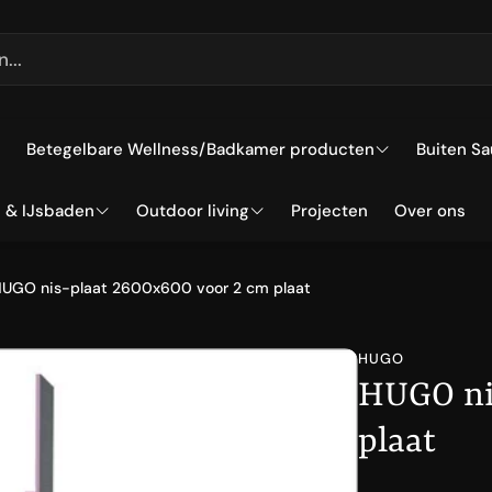
Betegelbare Wellness/Badkamer producten
Buiten S
 & IJsbaden
Outdoor living
Projecten
Over ons
Hammam/massagetafels
Cube S
ommercieel
Wanden
Barrel 
ticulier
ubs
Tuinmeubelen
Loungesets
UGO nis-plaat 2600x600 voor 2 cm plaat
ires
Banken
Sauna 
aden
Parasols
Zweef Parasols
Tuinmeubelen
Wand-nissen
HUGO
Paviljoens
Paviljoens
Stokparasols
HUGO ni
Tuinstoelen
Textiel
Plaids
Onderdelen
plaat
Parasolvoeten
Tuintafels
Sfeerartikelen
Shine aluminium
Kussens