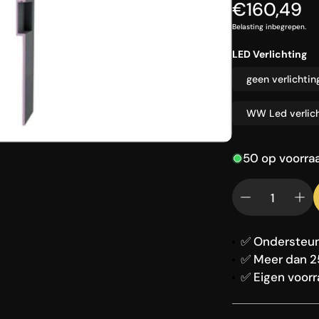
Beschermhoezen
Normale
€160,49
Onderhoudsmidd
Cement, terracott
prijs
Vloerkleden
Belasting inbegrepen.
Overig
Beschermhoezen
LED Verlichting
Lantaarns en wind
geen verlichtin
Overig
Overige
WW Led verlic
Viva la vida
50 op voorra
Wand decoratie
✅ Ondersteun
✅ Meer dan 2
✅ Eigen voorra