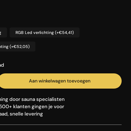
elen
a
lichten
g
RGB Led verlichting
(+€54,41)
hting
(+€52,05)
ad
Aan winkelwagen toevoegen
ing door sauna specialisten
500+ klanten gingen je voor
ad, snelle levering